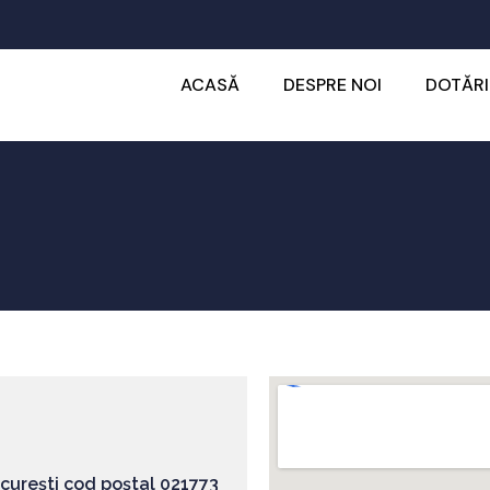
ACASĂ
DESPRE NOI
DOTĂRI
București cod poștal 021773